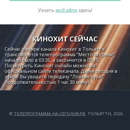
Узнать
мой айпи
здесь!
КИНОХИТ СЕЙЧАС
Сейчас в эфире канала Кинохит в Тольятти
транслируется телепрограмма "Место встречи",
начало было в 03:35, а закончится в 05:15.
Посмотреть Кинохит онлайн можно на
официальном сайте телеканала. Далее сегодня в
эфире Вы увидите передачу "Ловкие руки"
продолжительностью 1 час 30 минут.
©
ТЕЛЕПРОГРАММА-НА-СЕГОДНЯ.РФ
, ТОЛЬЯТТИ, 2026.